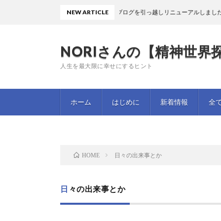
NEW ARTICLE
ブログを引っ越しリニューアルしました
NORIさんの【精神世界探
人生を最大限に幸せにするヒント
ホーム
はじめに
新着情報
全
日々の出来事とか
HOME
日々の出来事とか