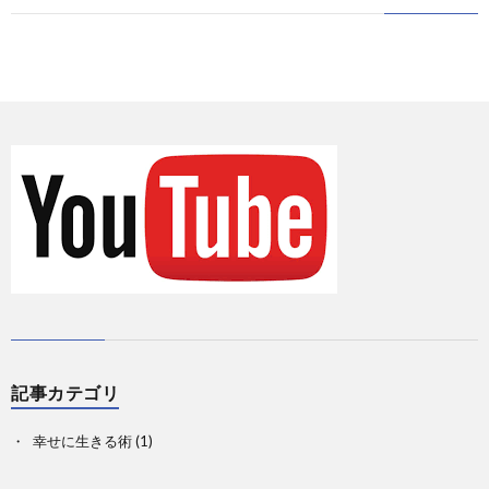
に
情
て
お
報
の
問
Priva
記
い
事
合
一
せ
覧
記事カテゴリ
幸せに生きる術
(1)