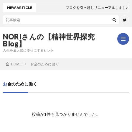
NEW ARTICLE
ブログを引っ越しリニューアルしました🐻
NORIさんの【精神世界探究
Blog】
人生を最大限に幸せにするヒント
お金のために働く
HOME
ホ
お金のために働く
ー
は
ム
じ
新
投稿が1件も見つかりませんでした。
め
着
全