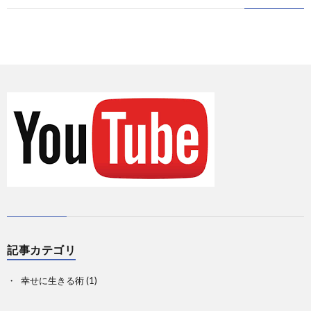
に
情
て
お
報
の
問
Priva
記
い
事
合
一
せ
覧
記事カテゴリ
幸せに生きる術
(1)