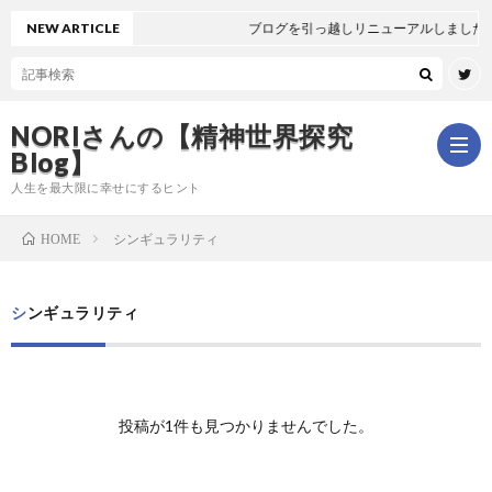
NEW ARTICLE
ブログを引っ越しリニューアルしました
NORIさんの【精神世界探究
Blog】
人生を最大限に幸せにするヒント
シンギュラリティ
HOME
ホ
シンギュラリティ
ー
は
ム
じ
新
投稿が1件も見つかりませんでした。
め
着
全