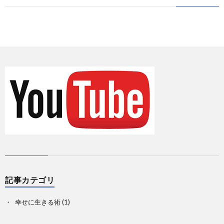
に
情
て
お
報
の
問
Priva
記
い
事
合
一
せ
覧
記事カテゴリ
幸せに生きる術
(1)