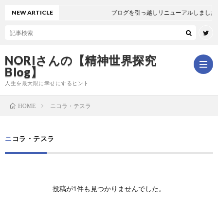
NEW ARTICLE
ブログを引っ越しリニューアルしました
NORIさんの【精神世界探究
Blog】
人生を最大限に幸せにするヒント
ニコラ・テスラ
HOME
ホ
ニコラ・テスラ
ー
は
ム
じ
新
投稿が1件も見つかりませんでした。
め
着
全