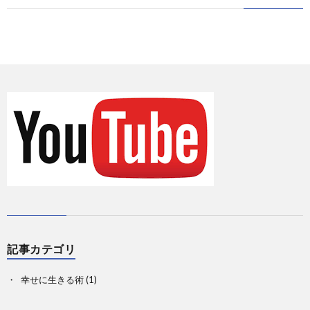
に
情
て
お
報
の
問
Priva
記
い
事
合
一
せ
覧
記事カテゴリ
幸せに生きる術
(1)