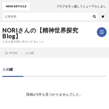
NEW ARTICLE
ブログを引っ越しリニューアルしました
NORIさんの【精神世界探究
Blog】
人生を最大限に幸せにするヒント
人の縁
HOME
ホ
人の縁
ー
は
ム
じ
新
投稿が1件も見つかりませんでした。
め
着
全