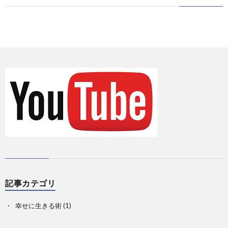
に
情
て
お
報
の
問
Priva
記
い
事
合
一
せ
覧
記事カテゴリ
幸せに生きる術
(1)