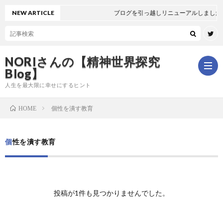
NEW ARTICLE
ブログを引っ越しリニューアルしました
NORIさんの【精神世界探究
Blog】
人生を最大限に幸せにするヒント
個性を潰す教育
HOME
ホ
個性を潰す教育
ー
は
ム
じ
新
投稿が1件も見つかりませんでした。
め
着
全