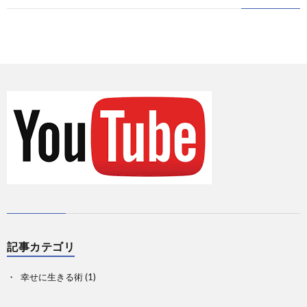
に
情
て
お
報
の
問
Priva
記
い
事
合
一
せ
覧
記事カテゴリ
幸せに生きる術
(1)