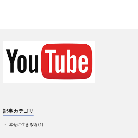
に
情
て
お
報
の
問
Priva
記
い
事
合
一
せ
覧
記事カテゴリ
幸せに生きる術
(1)