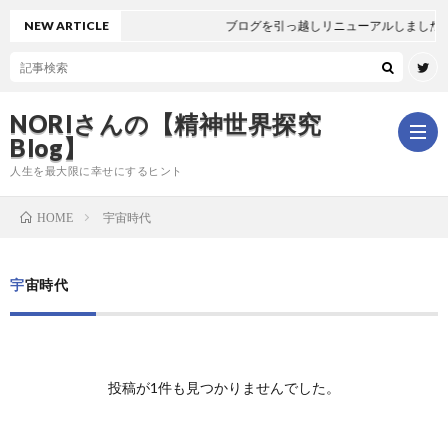
NEW ARTICLE
ブログを引っ越しリニューアルしました
NORIさんの【精神世界探究
Blog】
人生を最大限に幸せにするヒント
宇宙時代
HOME
ホ
宇宙時代
ー
は
ム
じ
新
投稿が1件も見つかりませんでした。
め
着
全