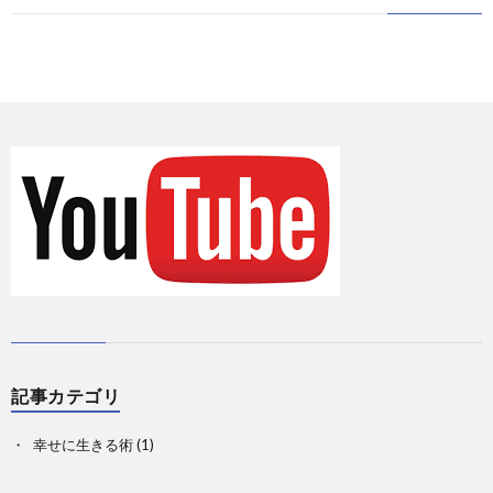
に
情
て
お
報
の
問
Priva
記
い
事
合
一
せ
覧
記事カテゴリ
幸せに生きる術
(1)