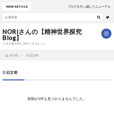
NEW ARTICLE
ブログを引っ越しリニューアルしま
NORIさんの【精神世界探究
Blog】
人生を最大限に幸せにするヒント
巨石文明
HOME
ホ
巨石文明
ー
は
ム
じ
新
投稿が1件も見つかりませんでした。
め
着
全