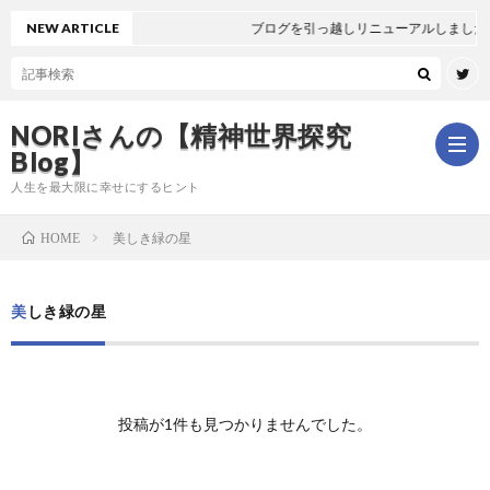
NEW ARTICLE
ブログを引っ越しリニューアルしました
NORIさんの【精神世界探究
Blog】
人生を最大限に幸せにするヒント
美しき緑の星
HOME
ホ
美しき緑の星
ー
は
ム
じ
新
投稿が1件も見つかりませんでした。
め
着
全