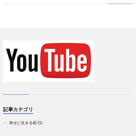
に
情
て
お
報
の
問
Priva
記
い
事
合
一
せ
覧
記事カテゴリ
幸せに生きる術
(1)