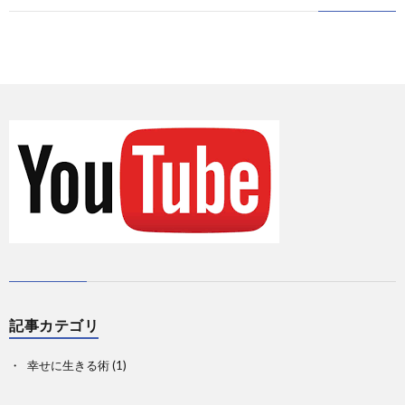
に
情
て
お
報
の
問
Priva
記
い
事
合
一
せ
覧
記事カテゴリ
幸せに生きる術
(1)