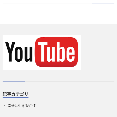
に
情
て
お
報
の
問
Priva
記
い
事
合
一
せ
覧
記事カテゴリ
幸せに生きる術
(1)