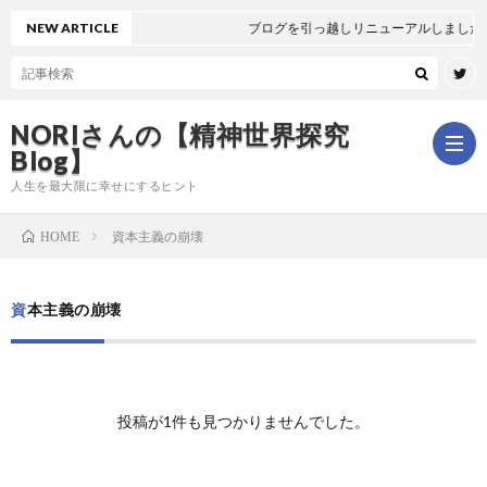
NEW ARTICLE
ブログを引っ越しリニューアルしました
NORIさんの【精神世界探究
Blog】
人生を最大限に幸せにするヒント
資本主義の崩壊
HOME
ホ
資本主義の崩壊
ー
は
ム
じ
新
投稿が1件も見つかりませんでした。
め
着
全