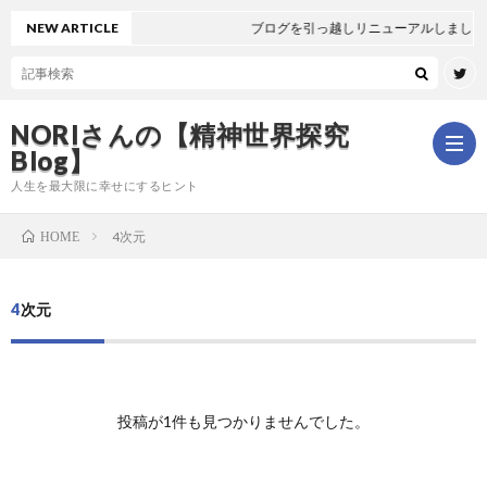
NEW ARTICLE
ブログを引っ越しリニューアルしました
NORIさんの【精神世界探究
Blog】
人生を最大限に幸せにするヒント
4次元
HOME
ホ
4次元
ー
は
ム
じ
新
投稿が1件も見つかりませんでした。
め
着
全