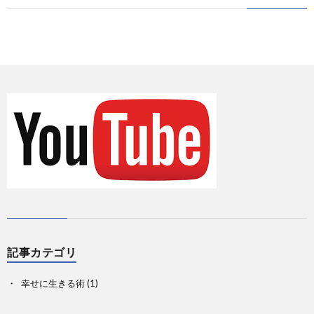
に
情
て
お
報
の
問
Priva
記
い
事
合
一
せ
覧
記事カテゴリ
幸せに生きる術
(1)