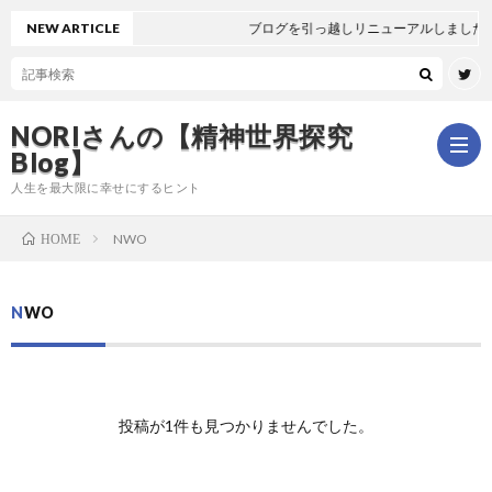
NEW ARTICLE
ブログを引っ越しリニューアルしました
NORIさんの【精神世界探究
Blog】
人生を最大限に幸せにするヒント
NWO
HOME
ホ
NWO
ー
は
ム
じ
新
投稿が1件も見つかりませんでした。
め
着
全