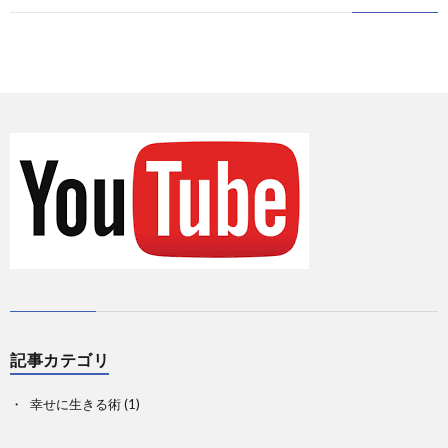
に
情
て
お
報
の
問
Priva
記
い
事
合
一
せ
覧
記事カテゴリ
幸せに生きる術
(1)