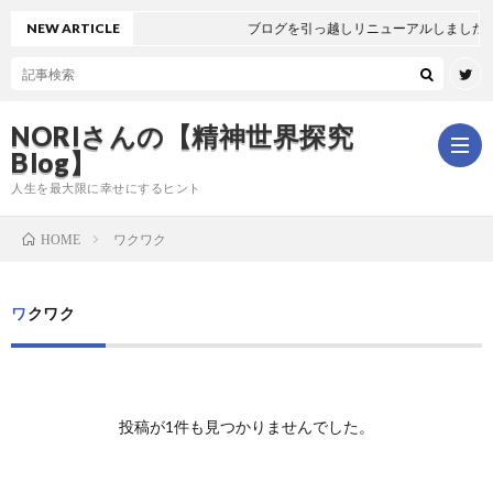
NEW ARTICLE
ブログを引っ越しリニューアルしました🐻
NORIさんの【精神世界探究
Blog】
人生を最大限に幸せにするヒント
ワクワク
HOME
ホ
ワクワク
ー
は
ム
じ
新
投稿が1件も見つかりませんでした。
め
着
全