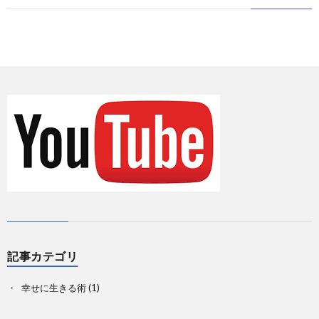
に
情
て
お
報
の
問
Priva
記
い
事
合
一
せ
覧
記事カテゴリ
幸せに生きる術
(1)