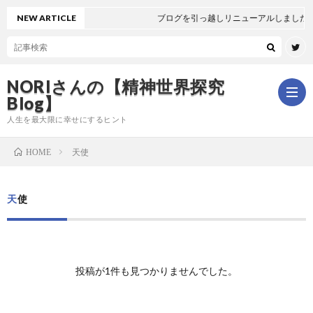
NEW ARTICLE
ブログを引っ越しリニューアルしました🐻
NORIさんの【精神世界探究
Blog】
人生を最大限に幸せにするヒント
天使
HOME
ホ
天使
ー
は
ム
じ
新
投稿が1件も見つかりませんでした。
め
着
全