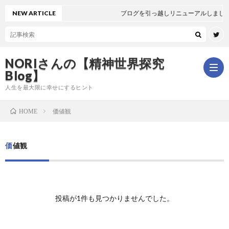
NEW ARTICLE
ブログを引っ越しリニューアルしました
NORIさんの【精神世界探究
Blog】
人生を最大限に幸せにするヒント
価値観
HOME
ホ
価値観
ー
は
ム
じ
新
投稿が1件も見つかりませんでした。
め
着
全