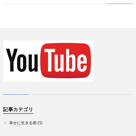
に
情
て
お
報
の
問
Priva
記
い
事
合
一
せ
覧
記事カテゴリ
幸せに生きる術
(1)