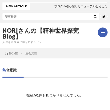
NEW ARTICLE
ブログを引っ越しリニューアルしました🐻
NORIさんの【精神世界探究
Blog】
人生を最大限に幸せにするヒント
集合意識
HOME
ホ
集合意識
ー
は
ム
じ
新
投稿が1件も見つかりませんでした。
め
着
全