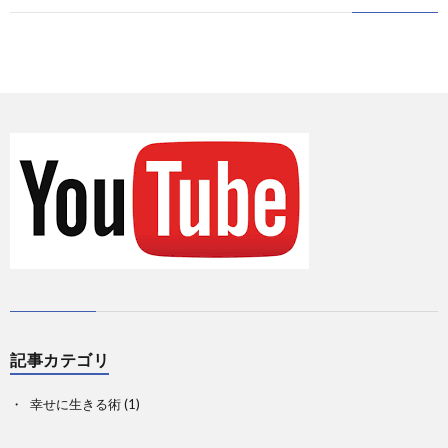
に
情
て
お
報
の
問
Priva
記
い
事
合
一
せ
覧
記事カテゴリ
幸せに生きる術
(1)